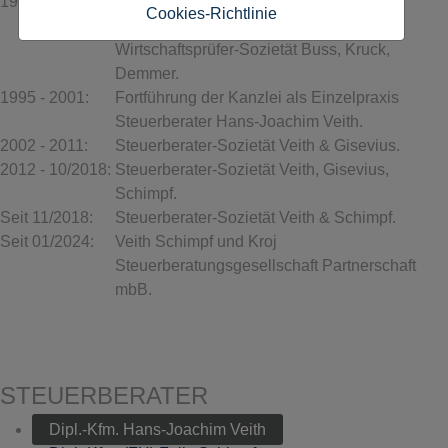
1991:
Bestellung als Steuerberater. Eintritt als
Cookies-Richtlinie
Partner in die Steuerberater- und
Wirtschaftsprüfer-Sozietät Buss, Kruck,
Demmer.
1995 - 2001:
Fortführung der Kanzlei als Einzelpraxis
Steuerberater Hans-Joachim Veith.
2002 - 2011:
Steuerberater-Sozietät Veith & Gisevius.
2012 - 10/2018:
Steuerberater-Sozietät Veith, Gisevius,
Schimpf.
Seit 11/2018:
Steuerberater-Sozietät Veith & Schimpf.
Seit 01/2024:
Veith Schimpf und Kroj
Steuerberatungsgesellschaft Partnerschaft
mbB.
STEUERBERATER
Dipl.-Kfm. Hans-Joachim Veith