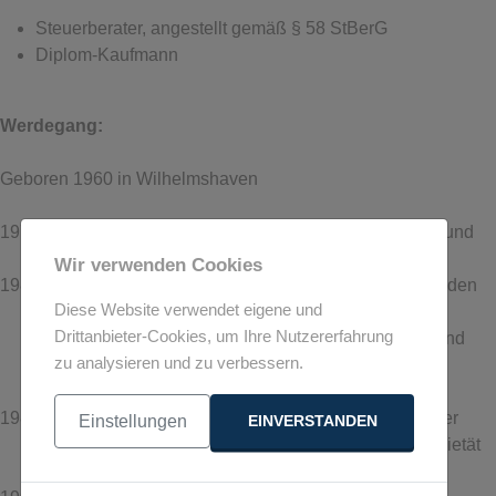
Steuerberater, angestellt gemäß § 58 StBerG
Diplom-Kaufmann
Werdegang
:
Geboren 1960 in Wilhelmshaven
1977 - 1980:
Ausbildung zum Fachgehilfen in steuer- und
wirtschaftsberatenden Berufen.
Wir verwenden Cookies
1981 - 1984:
Studium der Betriebswirtschaftslehre mit den
Diese Website verwendet eigene und
Schwerpunkten Rechnungs- und
Drittanbieter-Cookies, um Ihre Nutzererfahrung
Finanzwesen, betriebliche Steuerlehre und
zu analysieren und zu verbessern.
Revisions- und Treuhandwesen an der
Fachhochschule Wilhelmshaven.
1984 - 1990:
Anstellung als leitender Angestellter in der
Einstellungen
EINVERSTANDEN
Steuerberater- und Wirtschaftsprüfer-Sozietät
Buss, Kruck, Demmer.