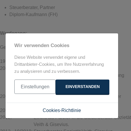
Steuerberater, Partner
Diplom-Kaufmann (FH)
Werdegang
:
Wir verwenden Cookies
Geboren 1977 in Osnabrück
Diese Website verwendet eigene und
1997 - 2000:
Ausbildung zum Steuerfachangestellten
Drittanbieter-Cookies, um Ihre Nutzererfahrung
2000 - 2004:
Studium der Wirtschaftslehre mit den
zu analysieren und zu verbessern.
Schwerpunkten Steuern, Rechnungslegung
und -prüfung an der Fachhochschule
Einstellungen
EINVERSTANDEN
Wilhelmshaven.
2004 - 2011:
Anstellung als leitender Angestellter in der
Steuerberater-Sozietät Veith & Gisevius.
2011:
Bestellung als Steuerberater.
Cookies-Richtlinie
2012:
Eintritt als Partner in die Steuerberater-Sozietät
Veith & Gisevius.