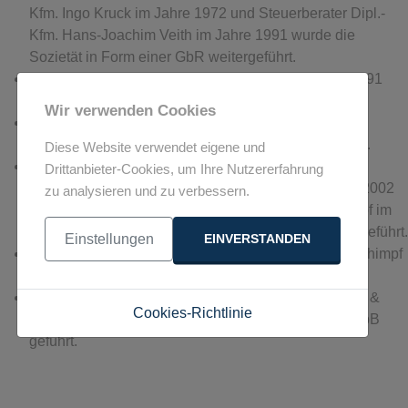
Kfm. Ingo Kruck im Jahre 1972 und Steuerberater Dipl.-
Kfm. Hans-Joachim Veith im Jahre 1991 wurde die
Sozietät in Form einer GbR weitergeführt.
Ingrid Demmer und Otto Buss schieden am 31.12.1991
aus der Gesellschaft aus.
Wir verwenden Cookies
Seit 1995 wurde die Kanzlei als Einzelpraxis von
Steuerberater Dipl.-Kfm. Hans-Joachim Veith geführt.
Diese Website verwendet eigene und
Nach Eintritt des Steuerberaters und vereidigten
Drittanbieter-Cookies, um Ihre Nutzererfahrung
Buchprüfers Dipl.-Kfm. Bernhard Gisevius im Jahre 2002
zu analysieren und zu verbessern.
und des Steuerberaters Dipl.-Kfm. (FH) Felix Schimpf im
Jahre 2012 wird die Sozietät in Form einer GbR fortgeführt.
Einstellungen
EINVERSTANDEN
Seit November 2018 wird die Sozietät als Veith & Schimpf
GbR geführt.
Seit Januar 2024 wird die Sozietät als Veith Schimpf &
Cookies-Richtlinie
Kroj Steuerberaterungsgesellschaft Partnerschaft mbB
geführt.